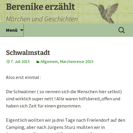
Zum
Berenike erzählt
Inhalt
Märchen und Geschichten
springen
Suchen
Menü
nach:
Schwalmstadt
7. Juli 2015
Allgemein
,
Märchenreise 2015
Also erst einmal :
Die Schwälmer ( so nennen sich die Menschen hier selbst)
sind wirklich super nett ! Alle waren hilfsbereit,offen und
haben sich Zeit für einen genommen.
Eigentlich wollten wir ja drei Tage nach Frielendorf auf den
Camping, aber nach Jürgens Sturz mußten wir in