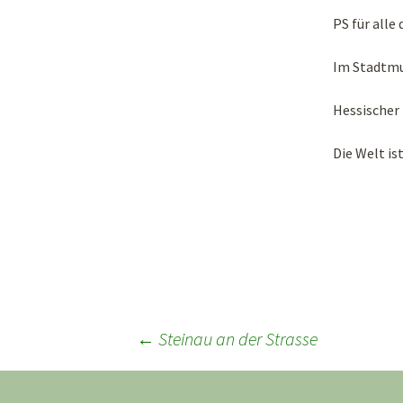
PS für alle 
Im Stadtmus
Hessischer
Die Welt is
Beitragsnavigation
←
Steinau an der Strasse