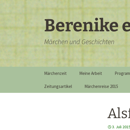
Zum
Inhalt
springen
Berenike e
Märchen und Geschichten
Märchenzeit
Meine Arbeit
Progra
Zeitungsartikel
Märchenreise 2015
Als
3. Juli 201