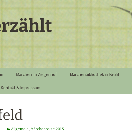
rzählt
mm
Märchen im Ziegenhof
Märchenbibliothek in Brühl
Kontakt & Impressum
feld
5
Allgemein
,
Märchenreise 2015