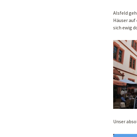
Alsfeld geh
Häuser auf
sich ewig d
Unser absol